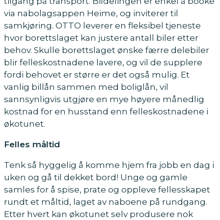
tilgang på transport. Bildelingen er enkel å booke
via nabolagsappen Heime, og inviterer til
samkjøring. OTTO leverer en fleksibel tjeneste
hvor borettslaget kan justere antall biler etter
behov. Skulle borettslaget ønske færre delebiler
blir felleskostnadene lavere, og vil de supplere
fordi behovet er større er det også mulig. Et
vanlig billån sammen med boliglån, vil
sannsynligvis utgjøre en mye høyere månedlig
kostnad for en husstand enn felleskostnadene i
økotunet.
Felles måltid
Tenk så hyggelig å komme hjem fra jobb en dag i
uken og gå til dekket bord! Unge og gamle
samles for å spise, prate og oppleve fellesskapet
rundt et måltid, laget av naboene på rundgang.
Etter hvert kan økotunet selv produsere nok