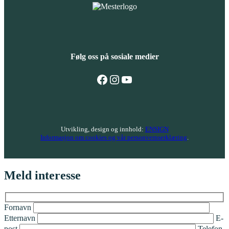
Følg oss på sosiale medier
Følg oss på Facebook
Følg oss på Instagram
Følg oss på YouTube
Utvikling, design og innhold:
ENSIGN
Informasjon om cookies og vår personvernserklæring
.
Meld interesse
Fornavn
Etternavn
E-
post
Telefon