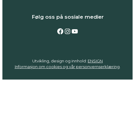
Følg oss på sosiale medier
Følg oss på Facebook
Følg oss på Instagram
Følg oss på YouTube
Utvikling, design og innhold:
ENSIGN
Informasjon om cookies og vår personvernserklæring
.