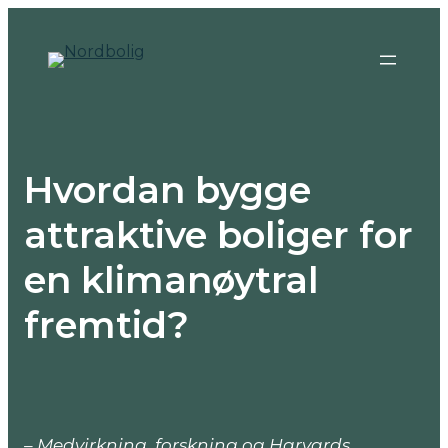
Hopp
til
innhold
Hvordan bygge
attraktive boliger for
en klimanøytral
fremtid?
– Medvirkning, forskning og Harvards