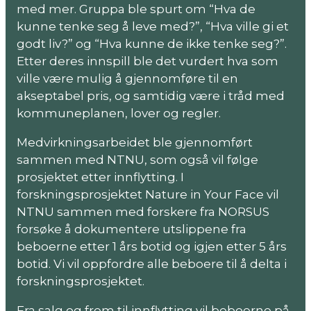
med mer. Gruppa ble spurt om “Hva de
kunne tenke seg å leve med?”, “Hva ville gi et
godt liv?” og “Hva kunne de ikke tenke seg?”.
Etter deres innspill ble det vurdert hva som
ville være mulig å gjennomføre til en
akseptabel pris, og samtidig være i tråd med
kommuneplanen, lover og regler.
Medvirkningsarbeidet ble gjennomført
sammen med NTNU, som også vil følge
prosjektet etter innflytting. I
forskningsprosjektet Nature in Your Face vil
NTNU sammen med forskere fra NORSUS
forsøke å dokumentere utslippene fra
beboerne etter 1 års botid og igjen etter 5 års
botid. Vi vil oppfordre alle beboere til å delta i
forskningsprosjektet.
Fra salg og frem til innflytting vil beboerne på