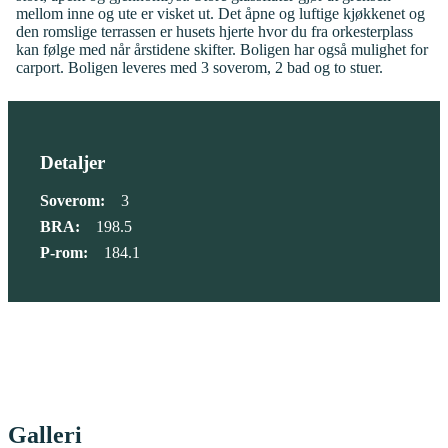
mellom inne og ute er visket ut. Det åpne og luftige kjøkkenet og
den romslige terrassen er husets hjerte hvor du fra orkesterplass
kan følge med når årstidene skifter. Boligen har også mulighet for
carport. Boligen leveres med 3 soverom, 2 bad og to stuer.
Detaljer
Soverom:
3
BRA:
198.5
P-rom:
184.1
Galleri