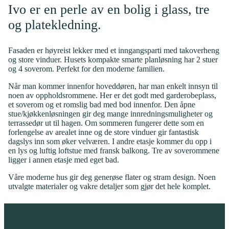
Ivo er en perle av en bolig i glass, tre
og platekledning.
Fasaden er høyreist lekker med et inngangsparti med takoverheng
og store vinduer. Husets kompakte smarte planløsning har 2 stuer
og 4 soverom. Perfekt for den moderne familien.
Når man kommer innenfor hoveddøren, har man enkelt innsyn til
noen av oppholdsrommene. Her er det godt med garderobeplass,
et soverom og et romslig bad med bod innenfor. Den åpne
stue/kjøkkenløsningen gir deg mange innredningsmuligheter og
terrassedør ut til hagen. Om sommeren fungerer dette som en
forlengelse av arealet inne og de store vinduer gir fantastisk
dagslys inn som øker velværen. I andre etasje kommer du opp i
en lys og luftig loftstue med fransk balkong. Tre av soverommene
ligger i annen etasje med eget bad.
Våre moderne hus gir deg generøse flater og stram design. Noen
utvalgte materialer og vakre detaljer som gjør det hele komplet.