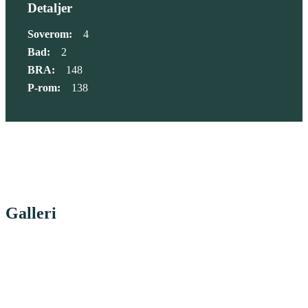
Detaljer
Soverom:
4
Bad:
2
BRA:
148
P-rom:
138
Galleri