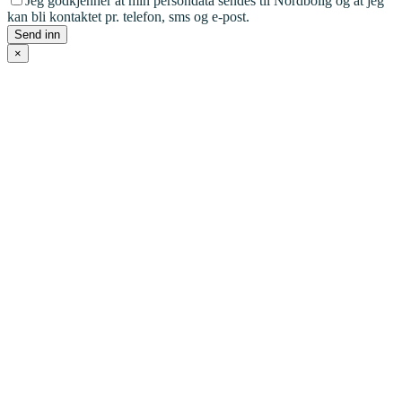
Jeg godkjenner at min persondata sendes til Nordbolig og at jeg
kan bli kontaktet pr. telefon, sms og e-post.
×