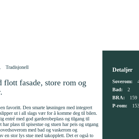
Tradisjonell
Detaljer
 flott fasade, store rom og
Soverom:
Bad:
2
.
BRA:
159
P-rom:
15
 en favoritt. Den smarte løsningen med integrert
slipper ut i all slags vær for å komme deg til bilen.
ig entré med god garderobeplass og tilgang til
ar plass til spisestue og stuen har peis og utgang
er hovedsoverom med bad og vaskerom og
v en stor lys stue med takopplett. Det er også to