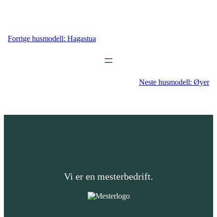
Forrige husmodell:
Hagastua
Neste husmodell:
Øyer
Vi er en mesterbedrift.