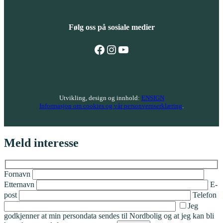
Følg oss på sosiale medier
Følg oss på Facebook
Følg oss på Instagram
Følg oss på YouTube
Utvikling, design og innhold:
ENSIGN
Informasjon om cookies og vår personvernserklæring
.
Meld interesse
Fornavn
Etternavn
E-
post
Telefon
Jeg
godkjenner at min persondata sendes til Nordbolig og at jeg kan bli