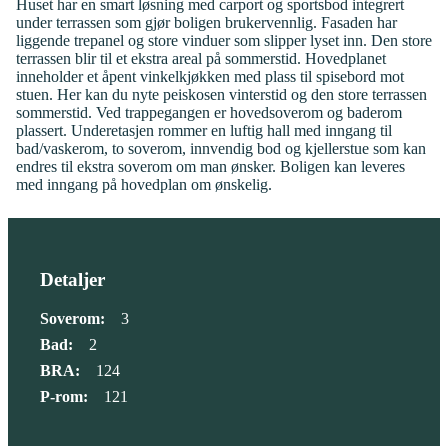
Huset har en smart løsning med carport og sportsbod integrert
under terrassen som gjør boligen brukervennlig. Fasaden har
liggende trepanel og store vinduer som slipper lyset inn. Den store
terrassen blir til et ekstra areal på sommerstid. Hovedplanet
inneholder et åpent vinkelkjøkken med plass til spisebord mot
stuen. Her kan du nyte peiskosen vinterstid og den store terrassen
sommerstid. Ved trappegangen er hovedsoverom og baderom
plassert. Underetasjen rommer en luftig hall med inngang til
bad/vaskerom, to soverom, innvendig bod og kjellerstue som kan
endres til ekstra soverom om man ønsker. Boligen kan leveres
med inngang på hovedplan om ønskelig.
Detaljer
Soverom:
3
Bad:
2
BRA:
124
P-rom:
121