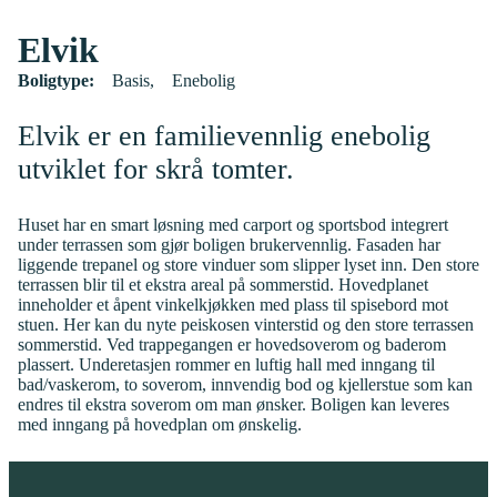
Elvik
Boligtype:
Basis
Enebolig
Elvik er en familievennlig enebolig
utviklet for skrå tomter.
Huset har en smart løsning med carport og sportsbod integrert
under terrassen som gjør boligen brukervennlig. Fasaden har
liggende trepanel og store vinduer som slipper lyset inn. Den store
terrassen blir til et ekstra areal på sommerstid. Hovedplanet
inneholder et åpent vinkelkjøkken med plass til spisebord mot
stuen. Her kan du nyte peiskosen vinterstid og den store terrassen
sommerstid. Ved trappegangen er hovedsoverom og baderom
plassert. Underetasjen rommer en luftig hall med inngang til
bad/vaskerom, to soverom, innvendig bod og kjellerstue som kan
endres til ekstra soverom om man ønsker. Boligen kan leveres
med inngang på hovedplan om ønskelig.