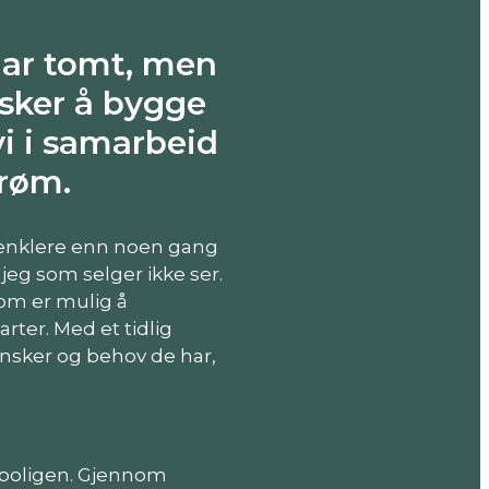
 Har tomt, men
nsker å bygge
i i samarbeid
drøm.
t enklere enn noen gang
 jeg som selger ikke ser.
som er mulig å
arter. Med et tidlig
nsker og behov de har,
r boligen. Gjennom