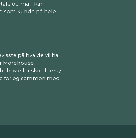
vtale og man kan
eg som kunde på hele
isste på hva de vil ha,
rer Morehouse.
 behov eller skreddersy
gene for og sammen med