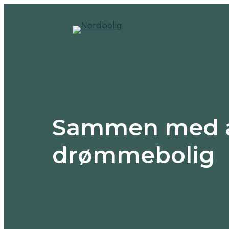
Hopp
til
innhold
Sammen med ar
drømmebolig