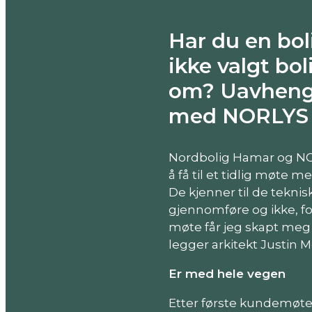
Har du en bol
ikke valgt bo
om? Uavhengi
med NORLYS a
Nordbolig Hamar og NOR
å få til et tidlig møte 
De kjenner til de tekni
gjennomføre og ikke, for
møte får jeg skapt meg
legger arkitekt Justin M
Er med hele vegen
Etter første kundemøte 