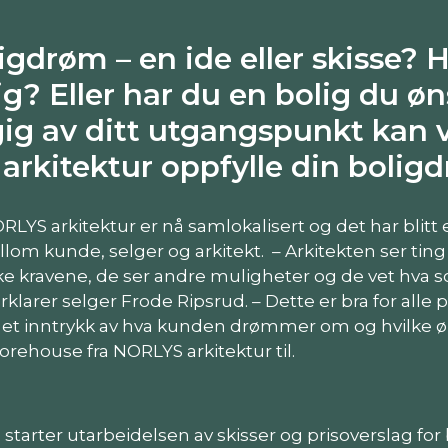
igdrøm – en ide eller skisse?
lig? Eller har du en bolig du ø
g av ditt utgangspunkt kan v
rkitektur oppfylle din bolig
LYS arkitektur er nå samlokalisert og det har blit
mellom kunde, selger og arkitekt. – Arkitekten ser ting
ske kravene, de ser andre muligheter og de vet hva 
klarer selger Frode Ripsrud. – Dette er bra for alle p
 et inntrykk av hva kunden drømmer om og hvilke ø
orehouse fra NORLYS arkitektur til.
starter utarbeidelsen av skisser og prisoverslag fo