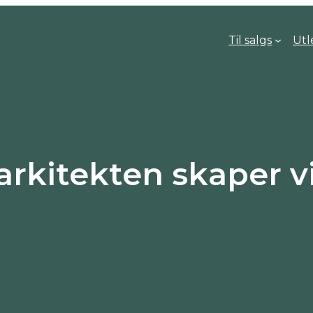
Til salgs
Utl
kitekten skaper vi