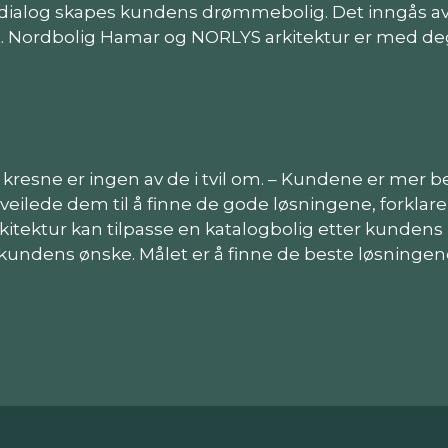
dialog skapes kundens drømmebolig. Det inngås a
. Nordbolig Hamar og NORLYS arkitektur er med d
kresne er ingen av de i tvil om. – Kundene er mer bev
å veilede dem til å finne de gode løsningene, forkla
kitektur kan tilpasse en katalogbolig etter kundens
er kundens ønske. Målet er å finne de beste løsnin