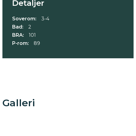
Detaljer
Soverom:
3-4
Bad:
2
BRA:
101
P-rom:
89
Galleri