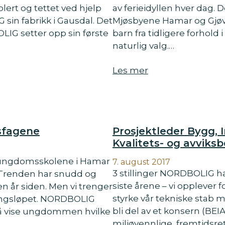
lert og tettet ved hjelp
av ferieidyllen hver dag. 
sin fabrikk i Gausdal. Det
Mjøsbyene Hamar og Gjøv
IG setter opp sin første
barn fra tidligere forhol
naturlig valg.…
Les mer
esfagene
Prosjektleder Bygg, 
Kvalitets- og avviks
ngdomsskolene i Hamar
7. august 2017
3 stillinger NORDBOLIG ha
. Trenden har snudd og
siste årene – vi opplever f
n år siden. Men vi trenger
styrke vår tekniske stab m
ingsløpet. NORDBOLIG
bli del av et konsern (BE
l å vise ungdommen hvilke
miljøvennlige, fremtidsre