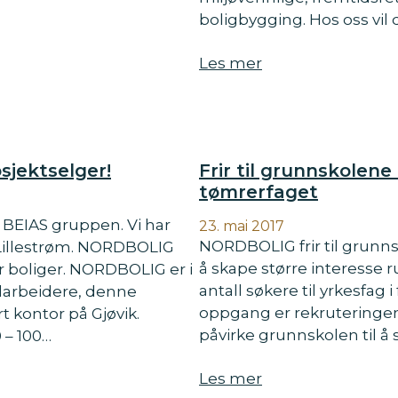
boligbygging. Hos oss vil 
Les mer
jektselger!
Frir til grunnskolene
tømrerfaget
BEIAS gruppen. Vi har
23. mai 2017
NORDBOLIG frir til grunn
 Lillestrøm. NORDBOLIG
å skape større interesse 
er boliger. NORDBOLIG er i
antall søkere til yrkesfag i
edarbeidere, denne
oppgang er rekruteringen 
 kontor på Gjøvik.
påvirke grunnskolen til å
 – 100…
Les mer