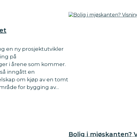
et
g en ny prosjektutvikler
ning på
iger i årene som kommer.
så inngått en
lskap om kjøp av en tomt
område for bygging av…
Bolig i mjøskanten? V