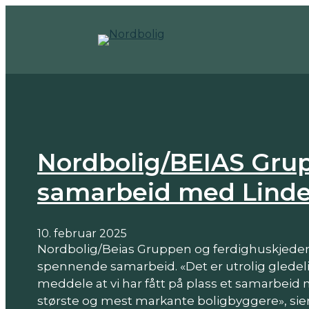
Hopp
til
innhold
Nordbolig/BEIAS Gru
samarbeid med Lind
10. februar 2025
Nordbolig/Beias Gruppen og ferdighuskjede
spennende samarbeid. «Det er utrolig gledel
meddele at vi har fått på plass et samarbeid
største og mest markante boligbyggere», sier