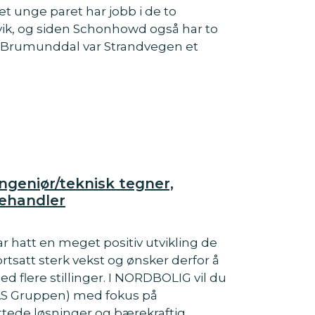
Det unge paret har jobb i de to
ik, og siden Schonhowd også har to
d i Brumunddal var Strandvegen et
Ingeniør/teknisk tegner,
behandler
r hatt en meget positiv utvikling de
ortsatt sterk vekst og ønsker derfor å
ed flere stillinger. I NORDBOLIG vil du
IAS Gruppen) med fokus på
ttede løsninger og bærekraftig