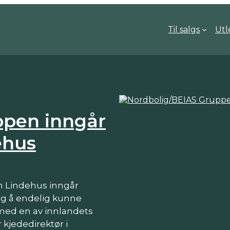
Til salgs
Utl
ppen inngår
ehus
n Lindehus inngår
ig å endelig kunne
 med en av innlandets
 kjededirektør i