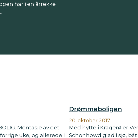
uppen har i en årrekke
i…
Drømmeboligen
20. oktober 2017
OLIG. Montasje av det
Med hytte i Kragerø er V
forrige uke, og allerede i
Schonhowd glad i sjø, båt 