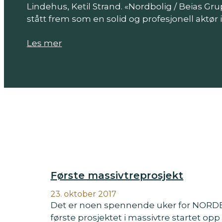
Lindehus, Ketil Strand. «Nordbolig / Beias Gr
stått frem som en solid og profesjonell aktør 
Les mer
Første massivtreprosjekt
23. oktober 2017
Det er noen spennende uker for NORDB
første prosjektet i massivtre startet opp 