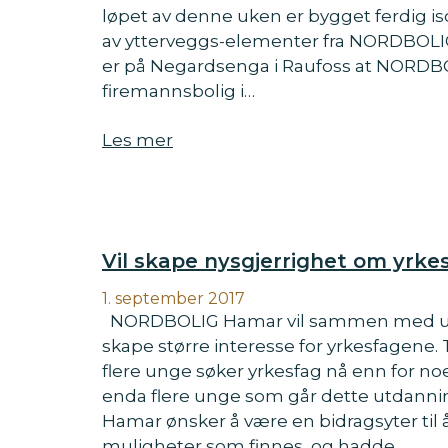
løpet av denne uken er bygget ferdig iso
av ytterveggs-elementer fra NORDBOLIG 
er på Negardsenga i Raufoss at NORDBOL
firemannsbolig i…
Les mer
Vil skape nysgjerrighet om yrk
1. september 2017
NORDBOLIG Hamar vil sammen med u
skape større interesse for yrkesfagene
flere unge søker yrkesfag nå enn for noe
enda flere unge som går dette utdann
Hamar ønsker å være en bidragsyter ti
muligheter som finnes, og hadde…