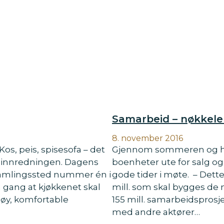
Samarbeid – nøkkelen
8. november 2016
Kos, peis, spisesofa – det
Gjennom sommeren og hø
ninnredningen. Dagens
boenheter ute for salg o
t samlingssted nummer én i
gode tider i møte. – Dette
 gang at kjøkkenet skal
mill. som skal bygges de n
a øy, komfortable
155 mill. samarbeidspros
med andre aktører…