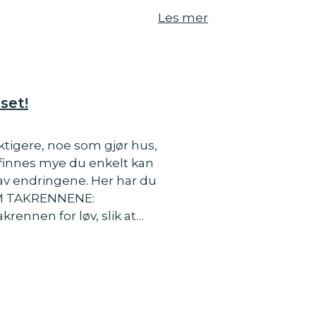
Les mer
set!
uktigere, noe som gjør hus,
 finnes mye du enkelt kan
 av endringene. Her har du
TØM TAKRENNENE:
rennen for løv, slik at…